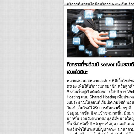
บริการที่น่าสนใจคือบริการ VPS กับบริก
Dedicated Server ก่อนอื่นเรามาทำควา
รู้จัก 2 บริการนี้คร่าวๆ ก่อน บริการ VPS
หรือบริการเซิร์ฟเวอร์เสมือน เป็นบริการที่
การใช้งานต่างๆ เสมือนกับใช้งานเครื่อง
เซิร์ฟเวอร์ทุกอย่าง แต่ในความจริง บริกา
VPS จะเป็นการแบ่งพื้นที่การเก็บข้อมูล..
ถึงคราวที่จะต้องมี server เป็นของต
เองแล้วสินะ
หลายคน และหลายองค์กร ที่มีเว็บไซต์ข
ตัวเอง เพื่อให้บริการแก่สมาชิก หรือลูกค้
ซึ่งส่วนใหญ่เริ่มต้นด้วยการใช้บริการ We
Hosting แบบ Shared Hosting เพื่อประหย
งบประมาณในตอนที่เริ่มเปิดเว็บไซต์ พอ
วันเข้าเว็บไซต์ได้รับการพัฒนาเรื่อยๆ มี
ข้อมูลมากขึ้น มีคนเข้าชมมากขึ้น มีสมา
มากขึ้น รวมถึงขนาดข้อมูลที่มีขนาดใหญ
ขึ้น ทั้งไฟล์เว็บไซต์ ฐานข้อมูล และอีเมลล์
จะเริ่มทำให้ประสบปัญหาต่างๆ นานาตา