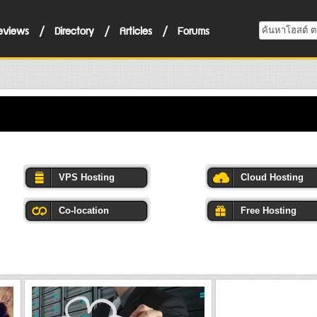
eviews
/
Directory
/
Articles
/
Forums
VPS Hosting
Cloud Hosting
Co-location
Free Hosting