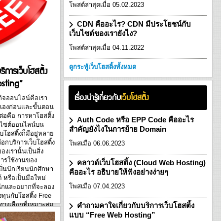
โพสต์ล่าสุดเมื่อ 05.02.2023
CDN คืออะไร? CDN มีประโยชน์กับ
เว็บไซต์ของเรายังไง?
โพสต์ล่าสุดเมื่อ 04.11.2022
ิการเว็บโฮสติ้ง
ดูกระทู้เว็บโฮสติ้งทั้งหมด
sting”
เรื่องน่ารู้เกี่ยวกับ
เว็บโฮสติ้ง
กิจออนไลน์คือเรา
ัวเองก่อนและขั้นตอน
ต่อคือ การหาโฮสติ้ง
Auth Code หรือ EPP Code คืออะไร
ว็บไซต์ออนไลน์บน
สำคัญยังไงในการย้าย Domain
็บโฮสติ้งก็มีอยู่หลาย
กบริการเว็บโฮสติ้ง
โพสเมื่อ 06.06.2023
งเรานั้นเป็นสิ่ง
การใช้งานของ
คลาวด์เว็บโฮสติ้ง (Cloud Web Hosting)
เป็นนักเรียนนักศึกษา
คืออะไร อธิบายให้ฟังอย่างง่ายๆ
 หรือเป็นมือใหม่
โพสเมื่อ 07.04.2023
ักและอยากที่จะลอง
ทุนกับโฮสติ้ง Free
ทางเลือกที่เหมาะสม
คำถามคาใจเกี่ยวกับบริการเว็บโฮสติ้ง
ใจมากมายตามมา
แบบ “Free Web Hosting”