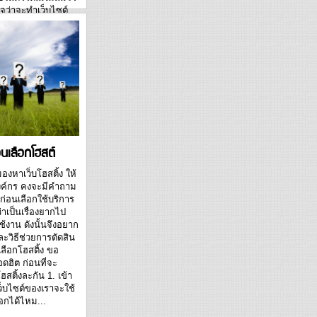
จว่าจะทำเว็บไซต์
บียนโดเมนเนมไว้
มีเว็บไซต์เลย)
มนเนม เป็นระบบที่
กเราเจอชื่อที่อยาก
แล้วว่ายังไม่มีผู้
.
นเลือกโฮสต์
งหาเว็บโฮสติ้ง ให้
องค์กร คงจะมีคำถาม
่อนเลือกใช้บริการ
่าเป็นเรื่องยากไป
้งาน ดังนั้นจึงอยาก
วิธีช่วยการตัดสิน
เลือกโฮสติ้ง ขอ
ฮิต ก่อนที่จะ
ฮสติ้งละกัน 1. เข้า
เว็บไซต์ของเราจะใช้
ือกได้ไหม...