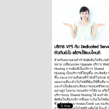
เริ่มต้นทำธุรกิจเว็บโฮสติ้งได้ด้วยเงินลงทุน
น้อย อีกทั้งยังไม่ต้องดูแลระบบทั้งระบบด้
ตนเอง หน้าที่หลักมีเพียงหาลูกค้า และ
จัดสรร บริหารจัดการพื้นที่เว็บโฮสติ้งที่ซื้
บริการมา เพื่อแบ่งให้กับลูกค้า ทำให้เกิด
ความคุ้มค่า และกำไรสูงสุด Reseller...
บริการ VPS กับ Dedicated Serv
ต่างกันยังไง แล้วจะใช้แบบไหนดี
สำหรับหลายคนทำกำลังตัดสินใจที่จะขยั
ขยาย เปลี่ยนแปลง Upgrade บริการ We
Hosting จากเดิมที่เป็นบริการ Shared
Hosting เป็นบริการที่ใหญ่ขึ้น ประสิทธิภ
ขึ้น และอาจรวมถึงคนที่กำลังมีโปรเจค ห
แผนงานที่จะทำเว็บไซต์ที่ต้องใช้พื้นที่มา
และจำเป็นต้องประสิทธภาพของเซิร์ฟเวอร
อย่างสูง ไม่สามารถแชร์การใช้งาน หรือใ
บริการแบบ Shared Hosting ได้ คงกำลัง
ตัดสินใจเลือกบริการที่เหมาะกับเว็บไซต์อย
ซึ่งบริการที่สามารถตอบโจทย์ และรองรั
การทำงานของเว็บไซต์ข้างต้นได้ ก็จะมี 