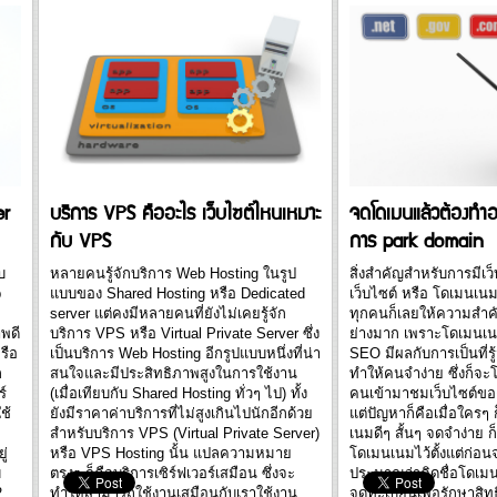
ได้อย่างถูกต้อง อีกทั้งยังช่วยป้องกันในกรณี
ที่
ที่ผู้ให้บริการบางรายไม่แจ้งปัญหาที่แท้จริง
วย
ดังนั้นหากเรารู้วิธีการที่จะตรวจสอบ และรู้ถึง
สาเหตุที่เว็บ ดาวน์ เข้าใช้งานเว็บ ไม่ได้ ก็จะ
อ
ทำให้เราแก้ไขปัญหา ทำให้เว็บ กลับมาใช้
งานได้อย่างรวดเร็ว เพราะยิ่งเว็บ ดาวน์...
er
บริการ VPS คืออะไร เว็บไซต์ไหนเหมาะ
จดโดเมนแล้วต้องทำอะ
กับ VPS
การ park domain
บ
หลายคนรู้จักบริการ Web Hosting ในรูป
สิ่งสำคัญสำหรับการมีเว็บ
b
แบบของ Shared Hosting หรือ Dedicated
เว็บไซต์ หรือ โดเมนเน
server แต่คงมีหลายคนที่ยังไม่เคยรู้จัก
ทุกคนก็เลยให้ความสำ
าพดี
บริการ VPS หรือ Virtual Private Server ซึ่ง
ย่างมาก เพราะโดเมนเนม
รือ
เป็นบริการ Web Hosting อีกรูปแบบหนึ่งที่น่า
SEO มีผลกับการเป็นที่รู้
ก
สนใจและมีประสิทธิภาพสูงในการใช้งาน
ทำให้คนจำง่าย ซึ่งก็จะ
์
(เมื่อเทียบกับ Shared Hosting ทั่วๆ ไป) ทั้ง
คนเข้ามาชมเว็บไซต์ของ
ช้
ยังมีราคาค่าบริการที่ไม่สูงเกินไปนักอีกด้วย
แต่ปัญหาก็คือเมื่อใครๆ
สำหรับบริการ VPS (Virtual Private Server)
เนมดีๆ สั้นๆ จดจำง่าย 
ู่
หรือ VPS Hosting นั้น แปลความหมาย
โดเมนเนมไว้ตั้งแต่ก่อน
บ
ตรงๆ ก็คือบริการเซิร์ฟเวอร์เสมือน ซึ่งจะ
ประมาณว่าคิดชื่อโดเมนเ
2
ทำให้สามารถใช้งานเสมือนกับเราใช้งาน
จดทะเบียนเพื่อรักษาสิท