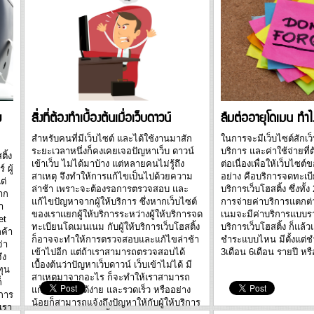
เกี่ยวกับการใช้บริการโ
คุณ
ผิดชอบในการจัดการและบำรุงรักษา
Hosting ต่อไปนี้เป็นวิธี
de
โครงสร้างพื้นฐานคลาวด์นี้...
ใจให้ง่ายขึ้นในการเลือก
้
แบบ Free Web Hostin
เกี่ยวกับบริการเว็บโฮสติ้ง
ง
สิ่งที่ต้องทำเบื้องต้นเมื่อเว็บดาวน์
ลืมต่ออายุโดเมน ทำไ
สำหรับคนที่มีเว็บไซต์ และได้ใช้งานมาสัก
ในการจะมีเว็บไซต์สักเว็
ระยะเวลาหนึ่งก็คงเคยเจอปัญหาเว็บ ดาวน์
บริการ และค่าใช้จ่ายที่
ิ้ง
เข้าเว็บ ไม่ได้มาบ้าง แต่หลายคนไม่รู้ถึง
ต่อเนื่องเพื่อให้เว็บไซต
 ผู้
สาเหตุ จึงทำให้การแก้ไขเป็นไปด้วยความ
อย่าง คือบริการจดทะเ
ต่
ล่าช้า เพราะจะต้องรอการตรวจสอบ และ
บริการเว็บโฮสติ้ง ซึ่งทั
าก
แก้ไขปัญหาจากผู้ให้บริการ ซึ่งหากเว็บไซต์
การจ่ายค่าบริการแตกต
า
ของเราแยกผู้ให้บริการระหว่างผู้ให้บริการจด
เนมจะมีค่าบริการแบบรา
et
ทะเบียนโดเมนเนม กับผู้ให้บริการเว็บโฮสติ้ง
บริการเว็บโฮสติ้ง ก็แล้ว
กค้า
ก็อาจจะทำให้การตรวจสอบและแก้ไขล่าช้า
ชำระแบบไหน มีตั้งแต่
่า
เข้าไปอีก แต่ถ้าเราสามารถตรวจสอบได้
3เดือน 6เดือน รายปี หรื
ึง
เบื้องต้นว่าปัญหาเว็บดาวน์ เว็บเข้าไม่ได้ มี
ทุน
สาเหตุมาจากอะไร ก็จะทำให้เราสามารถ
็
แก้ไขปัญหาได้ง่าย และรวดเร็ว หรืออย่าง
ิการ
น้อยก็สามารถแจ้งถึงปัญหาให้กับผู้ให้บริการ
้เรา