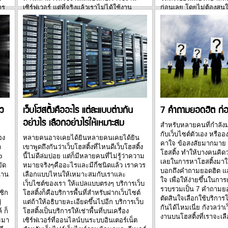
าร
เซิร์ฟเวอร์ แต่ที่จริงแล้วเราไม่ได้ใช้งาน
ก่อนเลย โดยไม่ต้องสนใ
ม
เครื่องเซิร์ฟเวอร์นั้นแต่ผู้เดียว หลักการ
เมื่อไหร่ (บางคนจดทะเ
ทำการอธิบายง่ายๆ ได้ดังนี้ เป็นการแบ่งพื้นที่
หลายโดเมนเนม แต่ยังไม่
มี
และทรัพยากรต่างๆ ในเครื่องเซิร์ฟเวอร์ (เช่น
เพราะการจดทะเบียนโดเ
CPU, RAM ฯลฯ) ออกเป็นส่วนๆ โดยใช้
ใช้ร่วมกันทั่วทั้งโลก หา
ร
โปรแกรม (เช่น VMware, HyperV,
จะจดทะเบียน และตรวจสอบ
.
Virtuozzo ฯลฯ) และติดตั้ง IP Address...
จดทะเบียน แต่ชะล่าใจ..
ัว
7 คำถามยอดฮิต ก่อ
เว็บโฮสติ้งคืออะไร แต่ละแบบต่างกัน
อย่างไร เลือกอย่างไรให้เหมาะสม
สำหรับหลายคนที่กำลังมอ
กับเว็บไซต์ตัวเอง หรือ
อง
หลายคนอาจเคยได้ยินหลายคนเคยได้ยิน
คาใจ ข้อสงสัยมากมาย ก
า
เขาพูดถึงกันว่าเว็บโฮสติ้งที่ไหนดีเว็บโฮสติ้ง
โฮสติ้ง ทำให้บางคนคิดว
b
นี้ไม่ดีล่มบ่อย แต่ก็มีหลายคนที่ไม่รู้ว่าความ
เลยในการหาโฮสติ้งมาใช
ัด
หมายจริงๆคืออะไรและมีกี่ชนิดแล้ว เราควร
บอกถึงคำถามยอดฮิต และ
นาน
เลือกแบบไหนให้เหมาะสมกับเราและ
ใจ เพื่อให้ง่ายขึ้นในการ
เว็บไซต์ของเรา ให้แปลแบบตรงๆ บริการเว็บ
รวบรวมเป็น 7 คำถามยอด
ชิก
โฮสติ้งก็คือบริการพื้นที่สำหรับฝากเว็บไซต์
ตัดสินใจเลือกใช้บริการโ
่
แต่ถ้าให้อธิบายละเอียดขึ้นไปอีก บริการเว็บ
กันได้ไหมเนี่ย กังวลว่า
 ก็
โฮสติ้งเป็นบริการให้เช่าพื้นที่บนเครื่อง
งานบนโฮสติ้งที่เราจะเล
มมา
เซิร์ฟเวอร์ที่ออนไลน์บนระบบอินเตอร์เน็ต