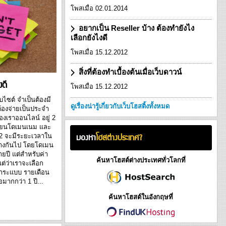
ฮสติ้งแบบ Free Web
โพสเมื่อ 02.01.2014
ที่จะช่วยในการตัดสิน
ใช้บริการเว็บโฮสติ้ง
อยากเป็น Reseller บ้าง ต้องทำยังไง
g กับคำถามคาใจ
เลือกยังไงดี
ชนิดนี้ •...
โพสเมื่อ 15.12.2012
สิ่งที่ต้องทำเบื้องต้นเมื่อเว็บดาวน์
งดี
โพสเมื่อ 15.12.2012
บไซต์ จำเป็นต้องมี
ดูเรื่องน่ารู้เกี่ยวกับเว็บโฮสติ้งทั้งหมด
ต้องจ่ายเป็นประจำ
์ของเราออนไลน์ อยู่ 2
บียนโดเมนเนม และ
มองหา
โฮสต่างประเทศ?
้ง 2 จะมีระยะเวลาใน
่างกันไป โดยโดเมน
ยปี แต่สำหรับค่า
ค้นหาโฮสต์ต่างประเทศทั่วโลกที่
แต่ว่าเราจะเลือก
ชำระแบบ รายเดือน
อมากกว่า 1 ปี...
ค้นหาโฮสต์ในอังกฤษที่