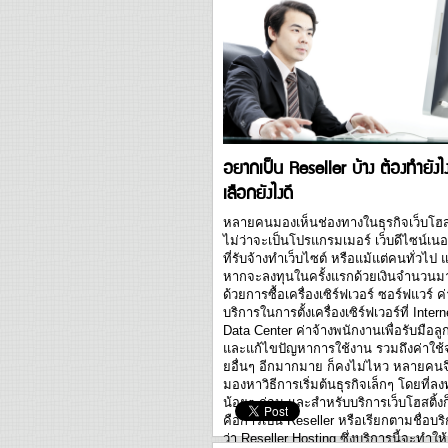
Code จากผู้ให้บริการโดเมนปัจจุบันของ
กระบวนการที่ใช้ในการร้องขอ Auth Co
อาจแตกต่างไปตามนโยบายของแต่ละผู้ให
บริการ...
อยากเป็น Reseller บ้าง ต้องทำยังไ
เลือกยังไงดี
หลายคนมองเห็นช่องทางในธุรกิจเว็บโฮสต
ไม่ว่าจะเป็นโปรแกรมเมอร์ เว็บดีไซน์เนอร์
ที่รับจ้างทำเว็บไซต์ หรือแม้แต่คนทั่วไป แ
หากจะลงทุนในครั้งแรกด้วยเงินจำนวนม
ด้วยการซื้อเครื่องเซิร์ฟเวอร์ ซอร์ฟแวร์ ค่
บริการในการตั้งเครื่องเซิร์ฟเวอร์ที่ Intern
Data Center ค่าจ้างพนักงานเพื่อรับมือลู
และแก้ไขปัญหาการใช้งาน รวมถึงค่าใช้จ
ยอื่นๆ อีกมากมาย ก็คงไม่ไหว หลายคนจ
มองหาวิธีการเริ่มต้นธุรกิจเล็กๆ โดยที่ลง
น้อยๆ ก่อน และสำหรับบริการเว็บโฮสติ้งก
คือการเป็น Reseller หรือเรียกตามชื่อบร
ว่า Reseller Hosting ซึ่งบริการนี้จะทำให