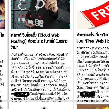
คำถามคาใจเกี่ยวกับบร
ไร
คลาวด์เว็บโฮสติ้ง (Cloud Web
แบบ “Free Web Ho
Hosting) คืออะไร อธิบายให้ฟังอย่าง
ง่ายๆ
สิ่งแรกสำหรับการทำธุร
ต้องมีเว็บไซต์เป็นของต
เว็บโฮสติ้งบนคลาวด์ (Cloud Web Hosting)
สำคัญต่อไปที่เราต้องทำ
น
เป็นวิธีการโฮสต์เว็บไซต์ยอดนิยมซึ่งได้รับ
เพื่อเก็บข้อมูลและให้เ
อว่า
ความนิยมอย่างมากในช่วงไม่กี่ปีที่ผ่านมา
อินเตอร์เน็ต ซึ่งบริการเว
มน
วิธีการโฮสต์เว็บนี้แตกต่างจากเว็บโฮสติ้งแบบ
แบบหลายชนิด ในการเลือ
e
ดั้งเดิม เนื่องจากใช้เครือข่ายเซิร์ฟเวอร์แทน
ให้เหมาะสมกับเว็บไซต์ขอ
่ง
เซิร์ฟเวอร์จริงเพียงเครื่องเดียวในการโฮสต์
สำคัญและควรคำนึงถึง
ดย
เว็บไซต์ ในบทความนี้ เราจะพูดถึงวิธีการ
เว็บไซต์เป็นหลัก ถ้าเรา
ผู้
ทำงานของเว็บโฮสติ้งบนคลาวด์และข้อดีที่
ที่สนใจในการทำเว็บไซต์
เหนือกว่าเว็บโฮสติ้งแบบดั้งเดิม เว็บโฮสติ้งบน
ประสบการณ์ยังไม่มากน
ะ
คลาวด์เป็นเว็บโฮสติ้งรูปแบบหนึ่งที่ใช้เครือ
ทำเว็บไซต์แต่ไม่อยากลง
โด
ข่ายของเซิร์ฟเวอร์ที่เชื่อมต่อถึงกันเพื่อโฮสต์
Web Hosting น่าจะเป็น
ู้
เว็บไซต์ เครือข่ายของเซิร์ฟเวอร์มักเรียกว่า
แต่ก็ยังคงมีคำถามคา
th
"คลาวด์" และผู้ให้บริการโฮสติ้งมีหน้าที่รับ