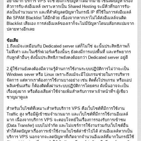
อย่างมาก บริการ VPS จะช่วยแก้ไขปัญหาได้มากมาย เช่นลดปัญหาเรื่อง
คิวการรับ-ส่งอีเมลล์ เพราะหากเป็น Shared Hosting จะมีคิวที่รอการรับ-
ส่งเป็นจำนวนมาก และที่สำคัญลดปัญหาในกรณี IP ที่ใช้ในการส่งอีเมลล์
ติด SPAM Blacklist ได้อีกด้วย เนื่องจากหากเราไม่ได้ส่งอีเมลล์จนติด
Blacklist เสียเอง การส่งอีเมลล์ของเราก็จะไม่มีปัญหาโดนบล๊อกสแปมจาก
ปลายทางอีกเลย
ข้อเสีย
1.ถึงแม้จะเหมือนกับ Dedicated server แต่ก็ไม่ใช่ ฉะนั้นประสิทธิภาพก็
ไม่ดีเท่า และในเซิร์ฟเวอร์เครื่องนั้นๆ ยังคงมีการแบ่งพื้นที่ และทรัพยากร
กับลูกค้าอื่นๆ ดังนั้นประสิทธิภาพยังคงด้อยกว่า Dedicated server อยู่ดี
2.ผู้ใช้งานยังคงต้องมีความรู้ด้านการใช้งานระบบปฏิบัติการไม่ว่าจะเป็น
Windows sever หรือ Linux เพราะถึงแม้จะมีโปแกรมช่วยในการบริหาร
จัดการ แต่หากเราต้องการใช้งานบางอย่าง เช่น ติดตั้งโปรแกรม หรือแอป
พลิเคชั่นเสริม ก็ต้องติดตั้งผ่านระบบปฏิบัติการโดยตรง ดังนั้นอาจจะเป็น
เรื่องยุ่งยาก หรือต้องเสียค่าใช้จ่ายเพิ่มสำหรับการหาเจ้าหน้าที่ฯ ผู้เชียว
ชาญมาดูแล
สำหรับเว็บไซต์ที่เหมาะสำหรับบริการ VPS คือเว็บไซต์ที่มีการใช้งาน
Traffic สูง หรือมีผู้เข้าชมจำนวนมาก และเว็บไซต์ที่มีการใช้งานอีเมลล์
มาก เนื่องจากบริการ VPS จะตอบโจทย์ในเรื่องการรองรับการเข้าชม
(Data Transfer) แบบไม่จำกัด และไม่แชร์การใช้งานร่วมกับเว็บไซต์อื่น
ทำให้ลดปัญหาเรื่องการเข้าใช้งานเว็บไซต์ล่าช้าไปได้ ส่วนอีเมลล์หากเป็น
บริการ VPS นอกจากจะลดปัญหาที่เกิดจากจำนวนอีเมลล์ที่มากในกรณีใช้