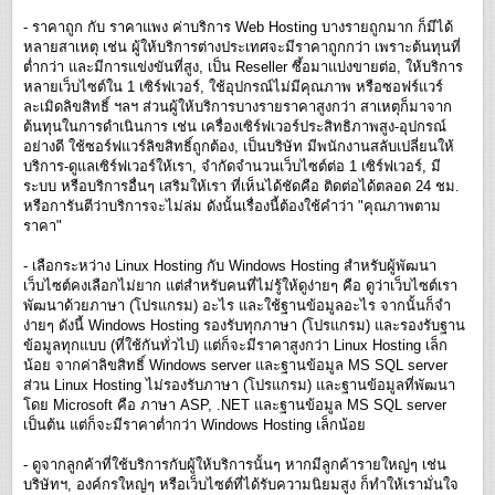
- ราคาถูก กับ ราคาแพง ค่าบริการ Web Hosting บางรายถูกมาก ก็มีได้
หลายสาเหตุ เช่น ผู้ให้บริการต่างประเทศจะมีราคาถูกกว่า เพราะต้นทุนที่
ต่ำกว่า และมีการแข่งขันที่สูง, เป็น Reseller ซึ้อมาแบ่งขายต่อ, ให้บริการ
หลายเว็บไซต์ใน 1 เซิร์ฟเวอร์, ใช้อุปกรณ์ไม่มีคุณภาพ หรือซอฟร์แวร์
ละเมิดลิขสิทธิ์ ฯลฯ ส่วนผู้ให้บริการบางรายราคาสูงกว่า สาเหตุก็มาจาก
ต้นทุนในการดำเนินการ เช่น เครื่องเซิร์ฟเวอร์ประสิทธิภาพสูง-อุปกรณ์
อย่างดี ใช้ซอร์ฟแวร์ลิขสิทธิ์ถูกต้อง, เป็นบริษัท มีพนักงานสลับเปลี่ยนให้
บริการ-ดูแลเซิร์ฟเวอร์ให้เรา, จำกัดจำนวนเว็บไซต์ต่อ 1 เซิร์ฟเวอร์, มี
ระบบ หรือบริการอื่นๆ เสริมให้เรา ที่เห็นได้ชัดคือ ติดต่อได้ตลอด 24 ชม.
หรือการันตีว่าบริการจะไม่ล่ม ดังนั้นเรื่องนี้ต้องใช้คำว่า "คุณภาพตาม
ราคา"
- เลือกระหว่าง Linux Hosting กับ Windows Hosting สำหรับผู้พัฒนา
เว็บไซต์คงเลือกไม่ยาก แต่สำหรับคนที่ไม่รู้ให้ดูง่ายๆ คือ ดูว่าเว็บไซต์เรา
พัฒนาด้วยภาษา (โปรแกรม) อะไร และใช้ฐานข้อมูลอะไร จากนั้นก็จำ
ง่ายๆ ดังนี้ Windows Hosting รองรับทุกภาษา (โปรแกรม) และรองรับฐาน
ข้อมูลทุกแบบ (ที่ใช้กันทั่วไป) แต่ก็จะมีราคาสูงกว่า Linux Hosting เล็ก
น้อย จากค่าลิขสิทธิ์ Windows server และฐานข้อมูล MS SQL server
ส่วน Linux Hosting ไม่รองรับภาษา (โปรแกรม) และฐานข้อมูลที่พัฒนา
โดย Microsoft คือ ภาษา ASP, .NET และฐานข้อมูล MS SQL server
เป็นต้น แต่ก็จะมีราคาต่ำกว่า Windows Hosting เล็กน้อย
- ดูจากลูกค้าที่ใช้บริการกับผู้ให้บริการนั้นๆ หากมีลูกค้ารายใหญ่ๆ เช่น
บริษัทฯ, องค์กรใหญ่ๆ หรือเว็บไซต์ที่ได้รับความนิยมสูง ก็ทำให้เรามั่นใจ