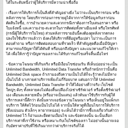
ได้ในระดับหนึ่งว่าผู้ให้บริการมีความน่าเชื่อถือ
- เรื่องการให้บริการก็เป็นสิ่งที่สำคัญอย่างยิ่ง ไม่ว่าจะเป็นบริการก่อน หรือ
หลังการขาย โดยบริการก่อนการขายดูได้จากการให้ข้อมูลกับเราก่อน
ตัดสินใจซื้อ, การอำนวยความสะดวกกรณีเราต้องการใบเสนอราคา หรือ
ใบแจ้งหนี้ และความง่าย-สะดวกในการติดต่อทั้งทางอีเมลล์ หรือโทรศัพท์
(กรณีผู้ให้บริการในไทย) ส่วนหลังการขายอันนี้คงต้องดูหลังจากตกลง
ปลงใจใช้บริการแล้วว่า ยังคงให้บริการที่ดีอยู่หรือเปล่า ไม่ว่าจะเป็นการ
ตอบคำถาม หรือการติดต่อสอบถามที่รวดเร็ว ที่สำคัญสุดคือเมื่อมีปัญหา
สามารถแก้ปัญหาให้ได้ทันที หรือบอกถึงปัญหา และแนวทางแก้ไขให้เรา
ได้ เพื่อให้เรารู้ว่าปัญหาของเราจะได้รับการแก้ไขเสร็จสิ้นเมื่อไหร่
- ข้อความโฆษณาที่เกินจริง หรือมีเงื่อนไขซ่อนเร้น ที่เห็นบ่อยน่าจะเป็น
Unlimited Bandwidth, Unlimited Data Transfer หรือถ้าหนักกว่านั้นคือ
Unlimited Disk space ถ้าเรามองถึงความเป็นไปได้ก็จะรู้ว่าคงไม่มีทาง
เป็นไปได้ บางรายค่าบริการเพียงไม่กี่ร้อยบาท แต่บอกว่าให้ Unlimited
Bandwidth, Unlimited Data Transfer ถ้าให้ได้อย่างที่ว่าจริง เว็บไซต์
ใหญ่ๆ ดังๆ ทั้งหลายคงไม่ต้องสิ้นเปลืองไปเช่าเซิร์ฟเวอร์ หรือตั้งเซิร์ฟเวอร์
เอง เดือนละหลายหมื่น (หรืออาจเป็นแสน) แล้วหันมาใช้บริการกับผู้ให้
บริการเหล่านี้ดีกว่า ดังนั้นหากเจอข้อความโฆษณา หรือเห็นอยู่ในแพ็กเก
จบริการ ให้คิดไว้ก่อนเป็นไปไม่ได้ จากนั้นให้หาดูที่เงื่อนไขการให้บริการ
(ซึ่งแน่นอน ตัวเล็กๆ หายากหน่อย) จะเห็นได้ว่ามีการชี้แจงเกี่ยวกับคำว่า
Unlimited ไว้ ก็อ่านและยืดตามเงื่อนไข และข้อตกลงนั้น ฉะนั้นเลือก
บริการเท่าที่เราใช้งาน หรือเหมาะกับเว็บไซต์ของเรา ไม่อย่างนั้นอาจเจอ
กับอัตราค่าปรับที่ใช้เกินมากกว่าค่าบริการจริงก็ได้