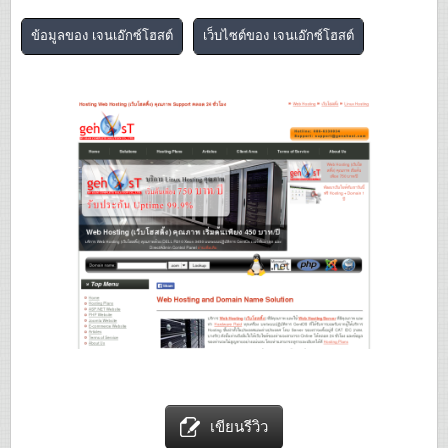
ข้อมูลของ เจนเอ๊กซ์โฮสต์
เว็บไซต์ของ เจนเอ๊กซ์โฮสต์
เขียนรีวิว