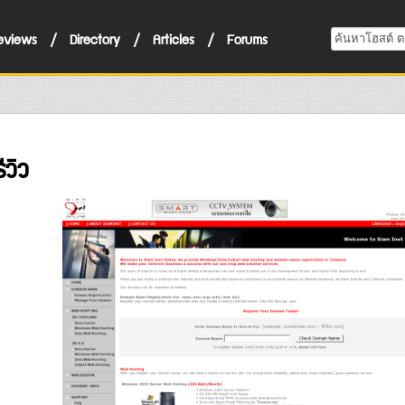
eviews
/
Directory
/
Articles
/
Forums
ีวิว