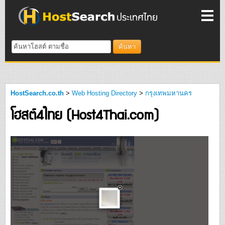
ค้นหา
HostSearch.co.th
>
Web Hosting Directory
>
กรุงเทพมหานคร
โฮสต์4ไทย (Host4Thai.com)