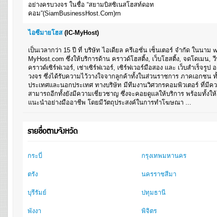
อย่างครบวงจร ในชื่อ “สยามบิสซิเนสโฮสท์ดอท
คอม”(SiamBusinessHost.Com)rn
ไอซีมายโฮส
(IC-MyHost)
เป็นเวลากว่า 15 ปี ที่ บริษัท ไอเดียล ครีเอชั่น เซ็นเตอร์ จำกัด ในนาม 
MyHost.com ซึ่งให้บริการด้าน คราวด์โฮสติ้ง, เว็บโฮสติ้ง, จดโดเมน, วี
คราวด์เซิร์ฟเวอร์, เช่าเซิร์ฟเวอร์, เซิร์ฟเวอร์มือสอง และ เว็บสำเร็จรูป
วงจร ซึ่งได้รับความไว้วางใจจากลูกค้าทั้งในส่วนราชการ ภาคเอกชน ทั
ประเทศและนอกประเทศ ทางบริษัท มีทีมงานวิศวกรคอมพิวเตอร์ ที่มีคว
สามารถอีกทั้งยังมีความเชี่ยวชาญ ซึ่งจะคอยดูแลให้บริการ พร้อมทั้งใ
แนะนำอย่างมืออาชีพ โดยมีวัตถุประสงค์ในการทำโฆษณา ...
รายชื่อตามจังหวัด
กระบี่
กรุงเทพมหานคร
ตรัง
นครราชสีมา
บุรีรัมย์
ปทุมธานี
พังงา
พิจิตร