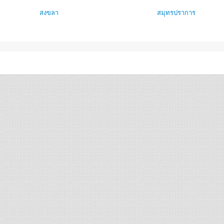
สงขลา
สมุทรปราการ