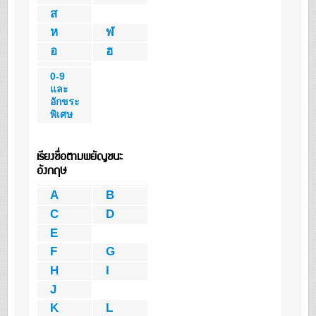
ส
ห
ฬ
อ
ฮ
0-9
และ
อักขระ
พิเศษ
เรียงชื่อตามพยัญชนะ
อังกฤษ
A
B
C
D
E
F
G
H
I
J
K
L