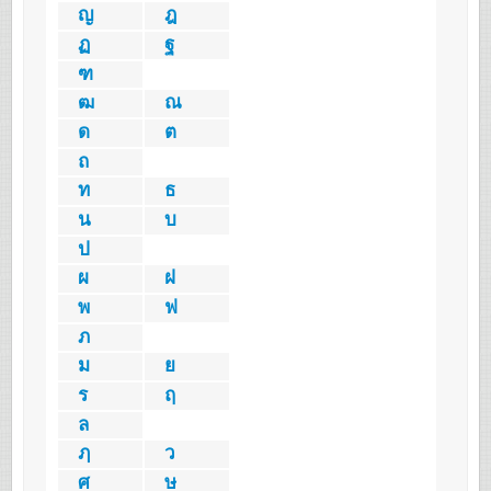
ญ
ฎ
ฏ
ฐ
ฑ
ฒ
ณ
ด
ต
ถ
ท
ธ
น
บ
ป
ผ
ฝ
พ
ฟ
ภ
ม
ย
ร
ฤ
ล
ฦ
ว
ศ
ษ