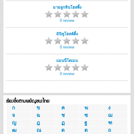
มายลูกหินโฮสติ้ง
0 review
มินิทูโฮสต์ติ้ง
0 review
แมนนี่โดเมน
0 review
เรียงชื่อตามพยัญชนะไทย
ก
ข
ค
ฆ
ง
จ
ฉ
ช
ซ
ฌ
ญ
ฎ
ฏ
ฐ
ฑ
ฒ
ณ
ด
ต
ถ