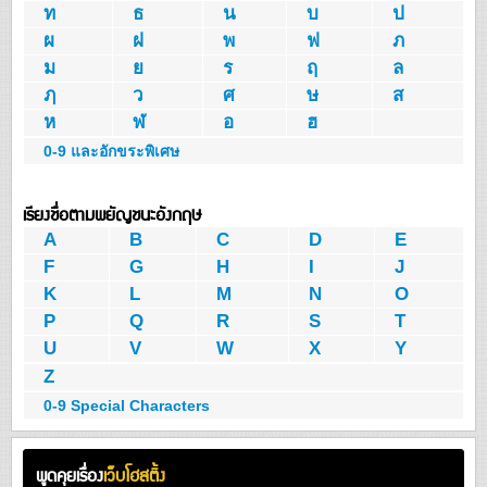
ท
ธ
น
บ
ป
ผ
ฝ
พ
ฟ
ภ
ม
ย
ร
ฤ
ล
ฦ
ว
ศ
ษ
ส
ห
ฬ
อ
ฮ
0-9 และอักขระพิเศษ
เรียงชื่อตามพยัญชนะอังกฤษ
A
B
C
D
E
F
G
H
I
J
K
L
M
N
O
P
Q
R
S
T
U
V
W
X
Y
Z
0-9 Special Characters
พูดคุยเรื่อง
เว็บโฮสติ้ง