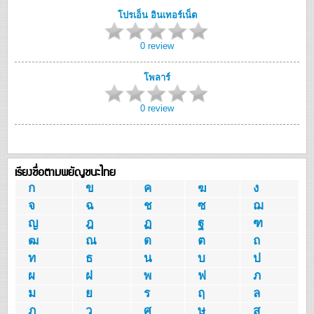
โปรเอ็น อินเทอร์เน็ต
0 review
โพลาร์
0 review
เรียงชื่อตามพยัญชนะไทย
ก
ข
ค
ฆ
ง
จ
ฉ
ช
ซ
ฌ
ญ
ฎ
ฏ
ฐ
ฑ
ฒ
ณ
ด
ต
ถ
ท
ธ
น
บ
ป
ผ
ฝ
พ
ฟ
ภ
ม
ย
ร
ฤ
ล
ฦ
ว
ศ
ษ
ส